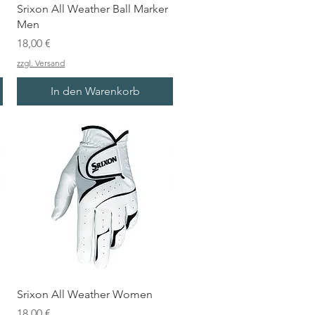
Srixon All Weather Ball Marker
Men
Preis
18,00 €
zzgl. Versand
In den Warenkorb
Srixon All Weather Women
Preis
18,00 €