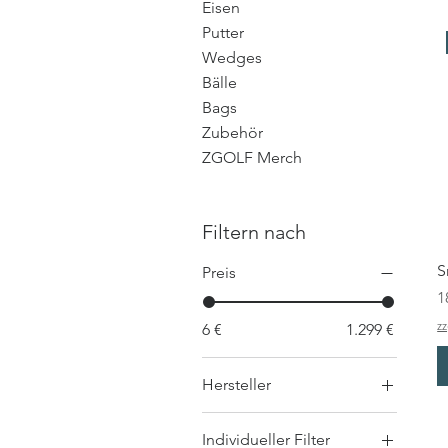
Eisen
Putter
Wedges
Bälle
Bags
Zubehör
ZGOLF Merch
Filtern nach
S
Preis
P
1
zz
6 €
1.299 €
Hersteller
Srixon
Individueller Filter