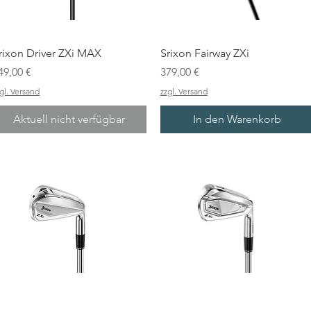
rixon Driver ZXi MAX
Srixon Fairway ZXi
reis
Preis
49,00 €
379,00 €
gl. Versand
zzgl. Versand
Aktuell nicht verfügbar
In den Warenkorb