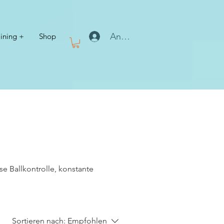
Anmelden
aining +
Shop
se Ballkontrolle, konstante
Sortieren nach:
Empfohlen