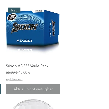
Neu
Srixon AD333 Vaule Pack
Standardpreis
Sale-Preis
66,00 €
45,00 €
zzgl. Versand
Aktuell nicht verfügbar