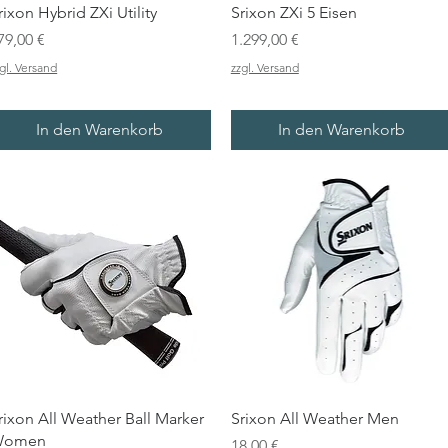
rixon Hybrid ZXi Utility
Srixon ZXi 5 Eisen
reis
Preis
79,00 €
1.299,00 €
gl. Versand
zzgl. Versand
In den Warenkorb
In den Warenkorb
rixon All Weather Ball Marker
Srixon All Weather Men
Women
Preis
18,00 €