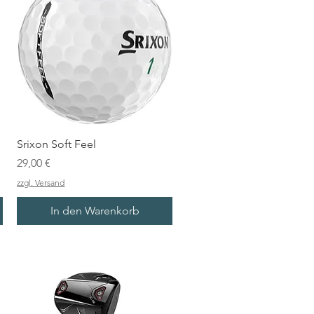
Srixon Soft Feel
Preis
29,00 €
zzgl. Versand
In den Warenkorb