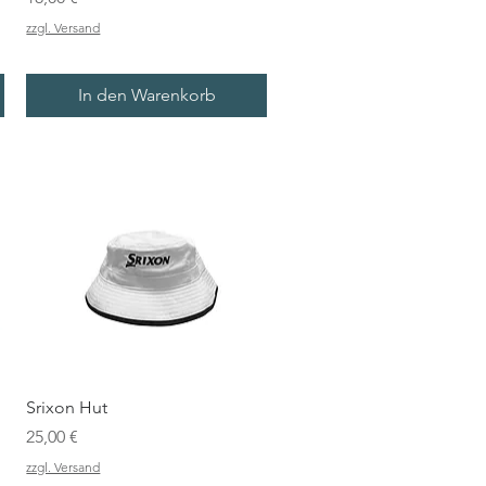
zzgl. Versand
In den Warenkorb
Srixon Hut
Preis
25,00 €
zzgl. Versand