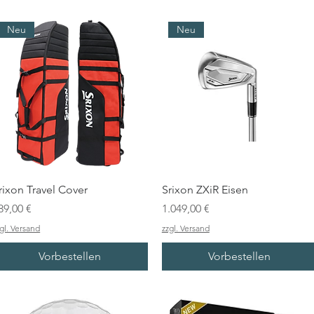
Neu
Neu
rixon Travel Cover
Srixon ZXiR Eisen
reis
Preis
89,00 €
1.049,00 €
gl. Versand
zzgl. Versand
Vorbestellen
Vorbestellen