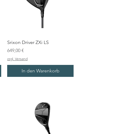
Srixon Driver ZXi LS
Preis
649,00 €
zzgl. Versand
In den Warenkorb