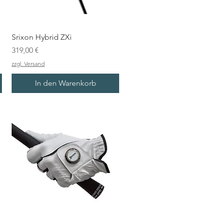
Srixon Hybrid ZXi
Preis
319,00 €
zzgl. Versand
In den Warenkorb