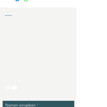
KONTAKT
Jochen Ziffels
Wagnerfeld 20
94086 Bad Griesbach (DE)
Telefon:
+49 171 6367508
E-Mail:
kontakt@zgolf.de
Namen eingeben