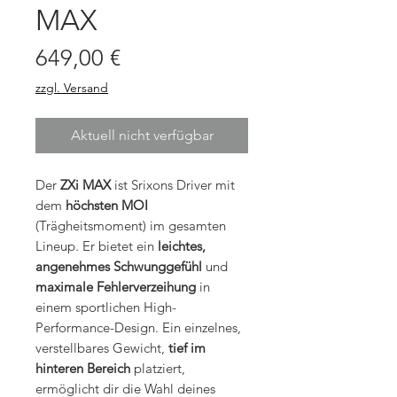
MAX
Preis
649,00 €
zzgl. Versand
Aktuell nicht verfügbar
Der
ZXi MAX
ist Srixons Driver mit
dem
höchsten MOI
(Trägheitsmoment) im gesamten
Lineup. Er bietet ein
leichtes,
angenehmes Schwunggefühl
und
maximale Fehlerverzeihung
in
einem sportlichen High-
Performance-Design. Ein einzelnes,
verstellbares Gewicht,
tief im
hinteren Bereich
platziert,
ermöglicht dir die Wahl deines