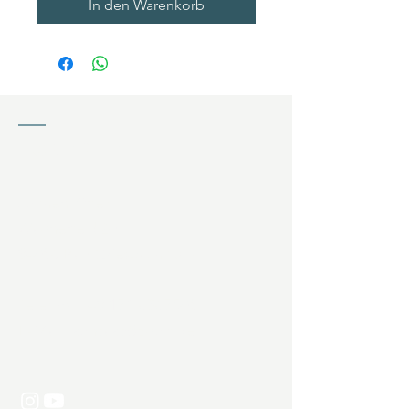
In den Warenkorb
KONTAKT
Jochen Ziffels
Wagnerfeld 20
94086 Bad Griesbach (DE)
Telefon:
+49 171 6367508
E-Mail:
kontakt@zgolf.de