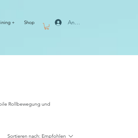
Anmelden
aining +
Shop
tabile Rollbewegung und
Sortieren nach:
Empfohlen