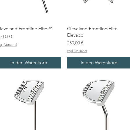
leveland Frontline Elite #1
Cleveland Frontline Elite
Elevado
reis
50,00 €
Preis
250,00 €
gl. Versand
zzgl. Versand
In den Warenkorb
In den Warenkorb