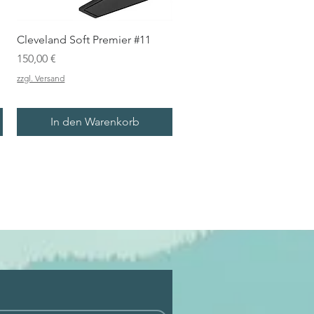
Cleveland Soft Premier #11
Preis
150,00 €
zzgl. Versand
In den Warenkorb