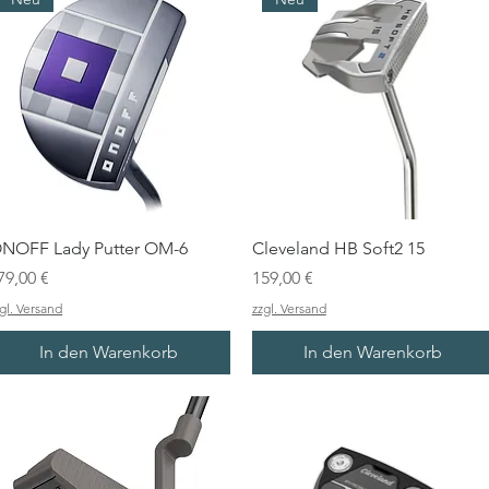
NOFF Lady Putter OM-6
Cleveland HB Soft2 15
reis
Preis
79,00 €
159,00 €
gl. Versand
zzgl. Versand
In den Warenkorb
In den Warenkorb