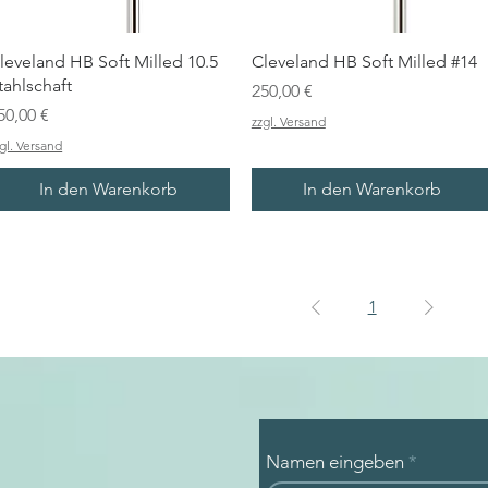
leveland HB Soft Milled 10.5
Cleveland HB Soft Milled #14
tahlschaft
Preis
250,00 €
reis
50,00 €
zzgl. Versand
gl. Versand
In den Warenkorb
In den Warenkorb
1
Namen eingeben