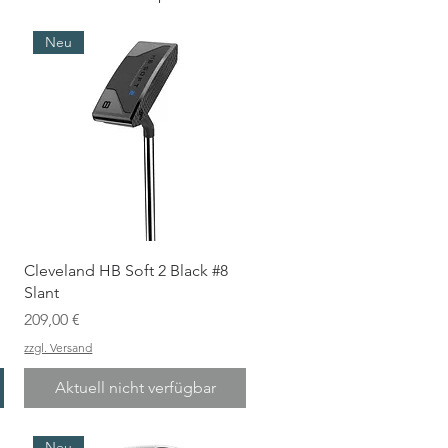
Neu
Cleveland HB Soft 2 Black #8
Slant
Preis
209,00 €
zzgl. Versand
Aktuell nicht verfügbar
Neu