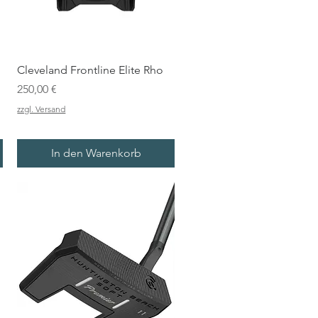
Cleveland Frontline Elite Rho
Preis
250,00 €
zzgl. Versand
In den Warenkorb