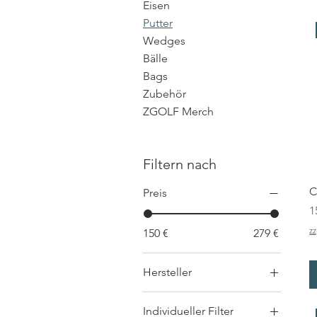
Eisen
Putter
Wedges
Bälle
Bags
Zubehör
ZGOLF Merch
Filtern nach
C
Preis
P
1
zz
150 €
279 €
Hersteller
ONOFF
Individueller Filter