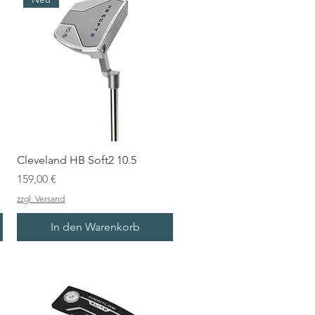
Cleveland HB Soft2 10.5
Preis
159,00 €
zzgl. Versand
In den Warenkorb