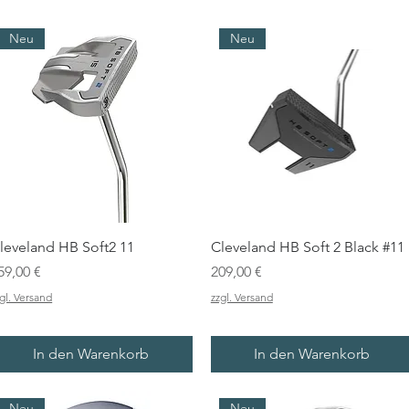
Neu
Neu
leveland HB Soft2 11
Cleveland HB Soft 2 Black #11
reis
Preis
59,00 €
209,00 €
gl. Versand
zzgl. Versand
In den Warenkorb
In den Warenkorb
Neu
Neu