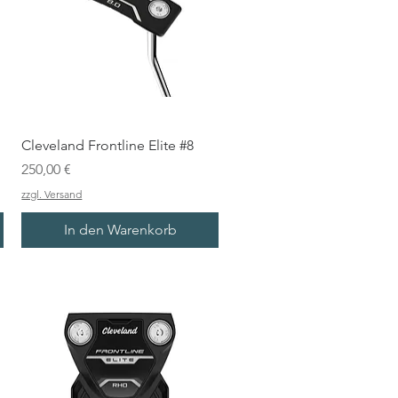
Cleveland Frontline Elite #8
Preis
250,00 €
zzgl. Versand
In den Warenkorb