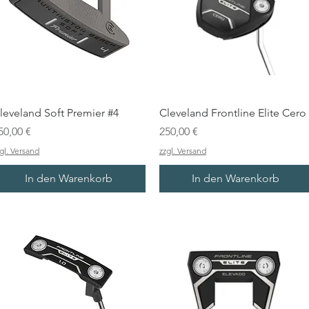
leveland Soft Premier #4
Cleveland Frontline Elite Cero
reis
Preis
50,00 €
250,00 €
gl. Versand
zzgl. Versand
In den Warenkorb
In den Warenkorb