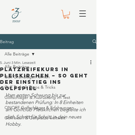
Beitrag
Alle Beiträge
5. Juni
3 Min. Lesezeit
Alle Beiträge
Platzreifekurs in
Pleiskirchen – so geht
Golf Grundlagen lernen
der Einstieg ins
Golf Technik Tipps & Tricks
Golfspiel
Vom ersten Schwung bis zur 
Golfschläger & Ausrüstung im Test
bestandenen Prüfung: In 8 Einheiten 
ONOFF Golfschläger & Erfahrungen
am Golfclub Pleiskirchen begleite ich 
dich Schritt für Schritt in dein neues 
Golfreisen & Golfplätze weltweit
Hobby.