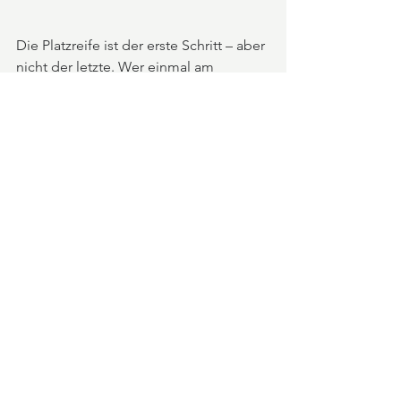
Die Platzreife ist der erste Schritt – aber 
nicht der letzte. Wer einmal am 
Golfclub Pleiskirchen gespielt hat, 
versteht schnell, warum dieser Platz so 
viele Stammgolfer hat. Das Gelände, 
der Ausblick auf die Alpen bei klarem 
Wetter, die Ruhe. Das ist Golf, wie es 
sein soll.
Wenn du Fragen hast, schreib mir 
einfach oder schau dir die aktuellen 
Kursangebote direkt an. Ich freue mich 
darauf, dich auf deinen ersten Runden 
zu begleiten.
Platzreife 