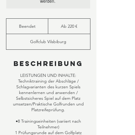
werden.
Ab
220
Beendet
B
Ab 220 €
Euro
e
e
Golfclub Vilsbiburg
n
d
e
t
Beschreibung
LEISTUNGEN UND INHALTE:
Techniktraining der Abschläge /
Schlagvarianten des kurzen Spiels
kennenlernen und anwenden /
Selbstsicheres Spiel auf dem Platz
umsetzen/Praktische Golfrunden und
Platzreifeprüfung.
•8 Trainingseinheiten (variiert nach
Teilnehmer)
1 Prüfungsrunde auf dem Golfplatz