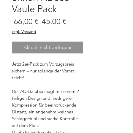
Vaule Pack
Standardpreis
Sale-
 66,00 € 
45,00 €
Preis
zzgl. Versand
Aktuell nicht verfügbar
Jetzt 2er-Pack zum Vorzugspreis
sichern – nur solange der Vorrat
reicht!
Der AD333 überzeugt mit einem 2-
teiligen Design und niedrigerer
Kompression für beeindruckende
Distanz, ein angenehm weiches
Schlaggefühl und starke Kontrolle
auf dem Platz.
Dank der weiterentwickelten