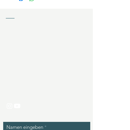
KONTAKT
Jochen Ziffels
Wagnerfeld 20
94086 Bad Griesbach (DE)
Telefon:
+49 171 6367508
E-Mail:
kontakt@zgolf.de
Namen eingeben