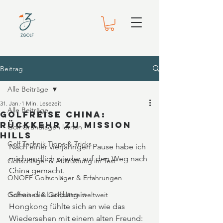
Beitrag
Alle Beiträge
31. Jan.
1 Min. Lesezeit
Alle Beiträge
Golfreise China:
Rückkehr zu Mission
Golf Grundlagen lernen
Hills
Golf Technik Tipps & Tricks
Nach einer vierjährigen Pause habe ich 
mich endlich wieder auf den Weg nach 
Golfschläger & Ausrüstung im Test
China gemacht.
ONOFF Golfschläger & Erfahrungen
Schon die Landung in 
Golfreisen & Golfplätze weltweit
Hongkong fühlte sich an wie das 
Wiedersehen mit einem alten Freund: 