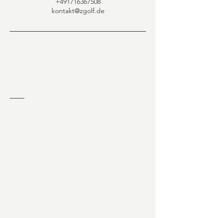
+491716367508
kontakt@zgolf.de
KONTAKT
Jochen Ziffels
Wagnerfeld 20
94086 Bad Griesbach (DE)
Telefon:
+49 171 6367508
E-Mail:
kontakt@zgolf.de