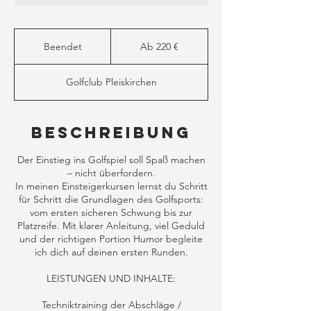
Ab
220
Beendet
B
Ab 220 €
Euro
e
e
Golfclub Pleiskirchen
n
d
e
t
Beschreibung
Der Einstieg ins Golfspiel soll Spaß machen
– nicht überfordern.
In meinen Einsteigerkursen lernst du Schritt
für Schritt die Grundlagen des Golfsports:
vom ersten sicheren Schwung bis zur
Platzreife. Mit klarer Anleitung, viel Geduld
und der richtigen Portion Humor begleite
ich dich auf deinen ersten Runden.
LEISTUNGEN UND INHALTE:
Techniktraining der Abschläge /