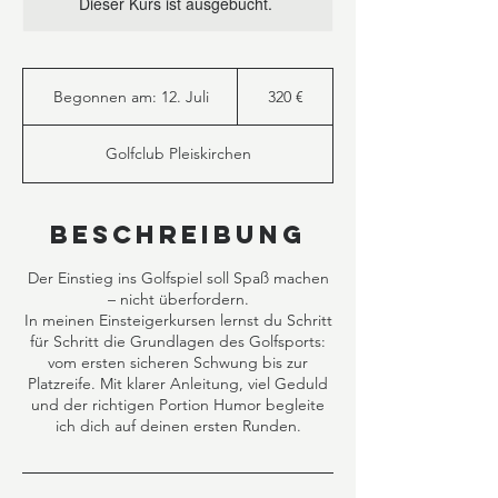
Dieser Kurs ist ausgebucht.
320
Euro
Begonnen am: 12. Juli
B
320 €
e
g
Golfclub Pleiskirchen
o
n
n
e
Beschreibung
n
a
Der Einstieg ins Golfspiel soll Spaß machen
m
– nicht überfordern.
:
In meinen Einsteigerkursen lernst du Schritt
1
für Schritt die Grundlagen des Golfsports:
2
vom ersten sicheren Schwung bis zur
.
Platzreife. Mit klarer Anleitung, viel Geduld
J
und der richtigen Portion Humor begleite
u
ich dich auf deinen ersten Runden.
l
i