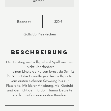
werden.
320
Euro
Beendet
B
320 €
e
e
Golfclub Pleiskirchen
n
d
e
t
Beschreibung
Der Einstieg ins Golfspiel soll Spaß machen
– nicht überfordern.
In meinen Einsteigerkursen lernst du Schritt
für Schritt die Grundlagen des Golfsports:
vom ersten sicheren Schwung bis zur
Platzreife. Mit klarer Anleitung, viel Geduld
und der richtigen Portion Humor begleite
ich dich auf deinen ersten Runden.