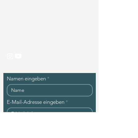
94086 Bad Griesbach (DE)
Telefon:
+49 171 6367508
E-Mail:
kontakt@zgolf.de
Namen eingeben
E-Mail-Adresse eingeben
Betreff eingeben