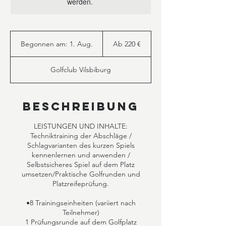
werden.
Ab
220
Begonnen am: 1. Aug.
B
Ab 220 €
Euro
e
g
Golfclub Vilsbiburg
o
n
n
e
Beschreibung
n
a
LEISTUNGEN UND INHALTE:
m
Techniktraining der Abschläge /
:
Schlagvarianten des kurzen Spiels
1
kennenlernen und anwenden /
.
Selbstsicheres Spiel auf dem Platz
A
umsetzen/Praktische Golfrunden und
u
Platzreifeprüfung.
g
.
•8 Trainingseinheiten (variiert nach
Teilnehmer)
1 Prüfungsrunde auf dem Golfplatz