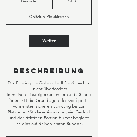
Beendet
B
220 €
e
e
Golfclub Pleiskirchen
n
d
e
t
Weiter
Beschreibung
Der Einstieg ins Golfspiel soll Spaß machen
– nicht überfordern.
In meinen Einsteigerkursen lernst du Schritt
für Schritt die Grundlagen des Golfsports:
vom ersten sicheren Schwung bis zur
Platzreife. Mit klarer Anleitung, viel Geduld
und der richtigen Portion Humor begleite
ich dich auf deinen ersten Runden.