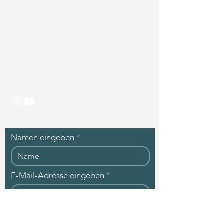
Wagnerfeld 20
94086 Bad Griesbach (DE)
Telefon:
+49 171 6367508
E-Mail:
kontakt@zgolf.de
Namen eingeben
E-Mail-Adresse eingeben
Betreff eingeben