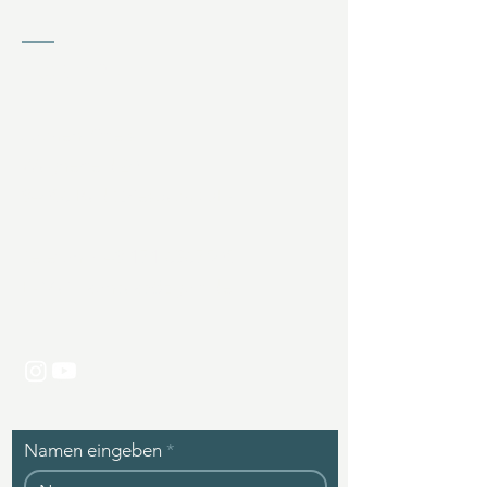
KONTAKT
Jochen Ziffels
Wagnerfeld 20
94086 Bad Griesbach (DE)
Telefon:
+49 171 6367508
E-Mail:
kontakt@zgolf.de
Namen eingeben