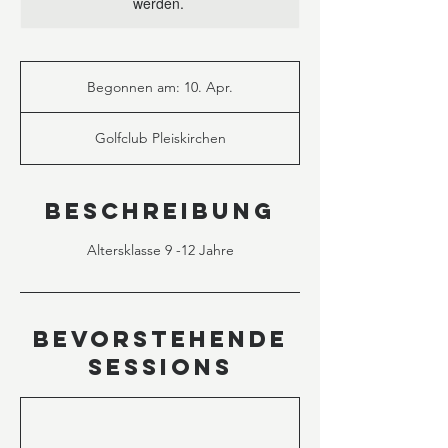
werden.
Begonnen am: 10. Apr.
B
e
g
Golfclub Pleiskirchen
o
n
n
e
Beschreibung
n
a
Altersklasse 9 -12 Jahre
m
:
1
0
Bevorstehende
.
A
Sessions
p
r
.