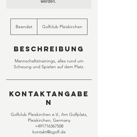
werden.
Beendet
B
Golfclub Pleiskirchen
e
e
n
Beschreibung
d
e
Mannschaftstrainings, alles rund um
t
Schwung und Spielen auf dem Platz.
Kontaktangabe
n
Golfclub Pleiskirchen e.V., Am Golfplatz,
Pleiskirchen, Germany
+491716367508
kontakt@zgolf.de