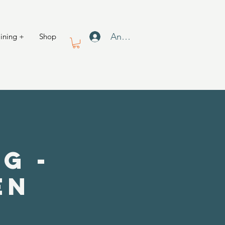
Anmelden
aining +
Shop
g -
en