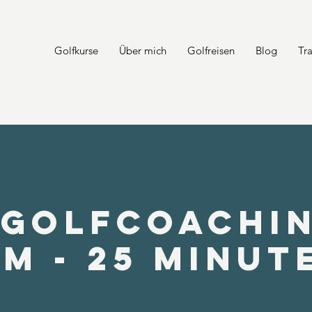
Golfkurse
Über mich
Golfreisen
Blog
Tr
1 Golfcoachin
im - 25 Minut