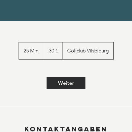
30
Euro
25 Min.
2
30 €
Golfclub Vilsbiburg
5
M
i
n
Weiter
.
Kontaktangaben