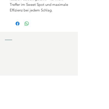
Treffer im Sweet Spot und maximale
Effizienz bei jedem Schlag.
KONTAKT
Jochen Ziffels
Wagnerfeld 20
94086 Bad Griesbach (DE)
Telefon:
+49 171 6367508
E-Mail:
kontakt@zgolf.de