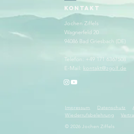
KONTAKT
Jochen Ziffels
Wagnerfeld 20
94086 Bad Griesbach (DE)
Telefon: +49 171 6367508
E-Mail:
kontakt@zgolf.de
Impressum
Datenschutz
Wiederrufsbelehrung
Vertr
© 2026 Jochen Ziffels