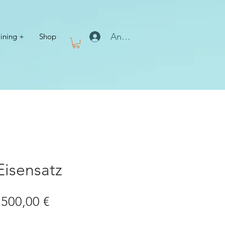
Anmelden
aining +
Shop
Eisensatz
Standardpreis
Sale-
500,00 €
Preis