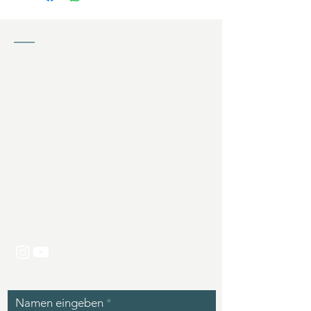
KONTAKT
Jochen Ziffels
Wagnerfeld 20
94086 Bad Griesbach (DE)
Telefon:
+49 171 6367508
E-Mail:
kontakt@zgolf.de
Namen eingeben