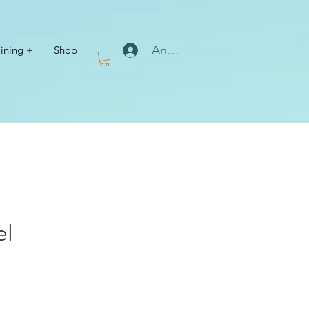
Anmelden
aining +
Shop
el
s