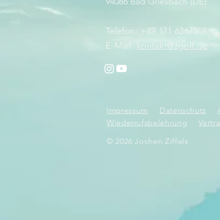
94086 Bad Griesbach (DE)
Telefon: +49 171 6367508
E-Mail:
kontakt@zgolf.de
Impressum
Datenschutz
Wiederrufsbelehrung
Vertr
© 2026 Jochen Ziffels