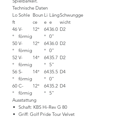
Spielbarkeit.
Technische Daten
Lo
Sohle
Boun
Li
Läng
Schwungge
ft
ce
e
e
wicht
46
V-
12°
64
36.0
D2
°
förmig
°
0"
50
V-
12°
64
36.0
D2
°
förmig
°
0"
52
V-
14°
64
35.7
D2
°
förmig
°
5"
56
S-
14°
64
35.5
D4
°
förmig
°
0"
60
C-
12°
64
35.2
D4
°
förmig
°
5"
Ausstattung
Schaft: KBS Hi-Rev G 80
Griff: Golf Pride Tour Velvet
Finish: Tour Satin
Fazit
Das Cleveland CBZ ZipCore Tour