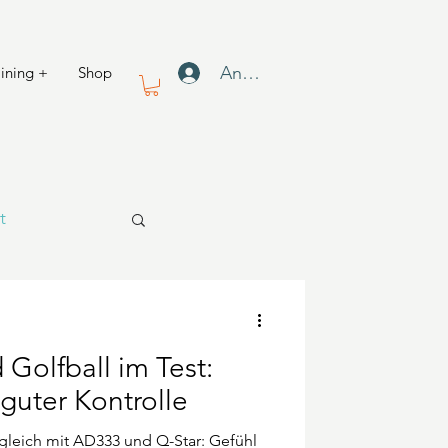
Anmelden
aining +
Shop
t
 Golfball im Test:
guter Kontrolle
rgleich mit AD333 und Q-Star: Gefühl