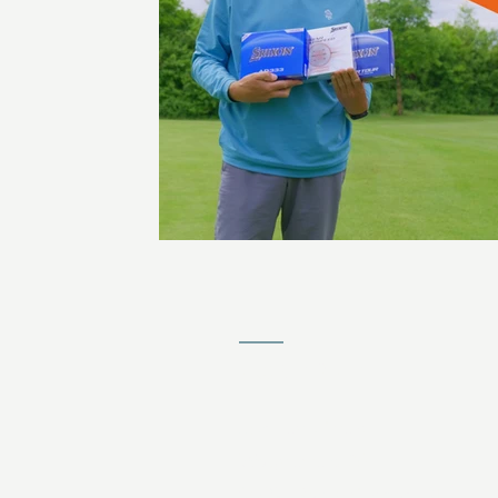
KONTAKT
Jochen Ziffels
Wagnerfeld 20
94086 Bad Griesbach (DE)