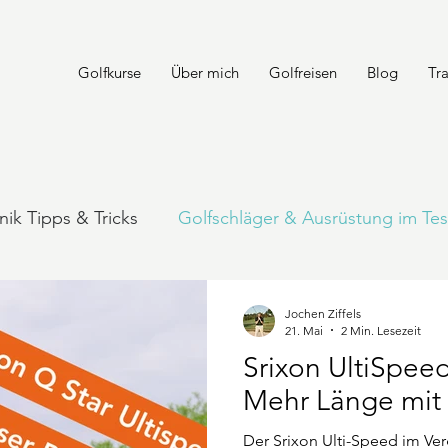
Golfkurse
Über mich
Golfreisen
Blog
Tr
nik Tipps & Tricks
Golfschläger & Ausrüstung im Tes
n & Golfplätze weltweit
Jochen Ziffels
21. Mai
2 Min. Lesezeit
Srixon UltiSpeed
Mehr Länge mit 
Der Srixon Ulti-Speed im Ve