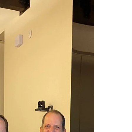
mit Blick auf das Rote Meer Der Platz in
Somabay überzeugte durch exzellent
gepflegte Fairways, anspruchsvolle Greens