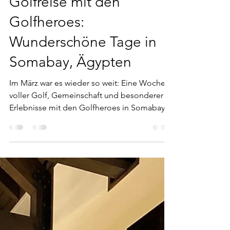
Jochen Ziffels
1. Feb.
1 Min. Lesezeit
Golfreise mit den
Golfheroes:
Wunderschöne Tage in
Somabay, Ägypten
Im März war es wieder so weit: Eine Woche
voller Golf, Gemeinschaft und besonderer
Erlebnisse mit den Golfheroes in Somabay,
Ägypten. Schon bei der Ankunft wurde klar,
warum Somabay zu den besonderen
Golfdestinationen zählt. Der Golfplatz ist
eingebettet in eine beeindruckende
Landschaft und bietet eine Kulisse, die jede
Runde zu etwas Besonderem macht. Golfen