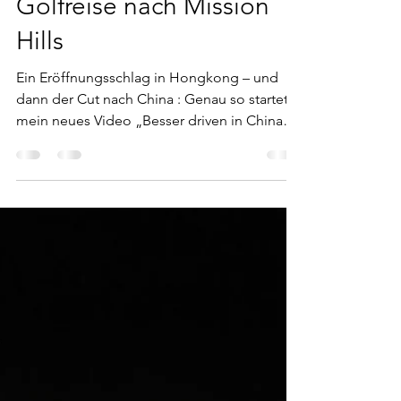
Besser driven in China:
Golfreise nach Mission
Hills
Ein Eröffnungsschlag in Hongkong – und
dann der Cut nach China : Genau so startet
mein neues Video „Besser driven in China“ .
Von der Avenue of Stars geht’s direkt rüber
zu Mission Hills in Dongguan – und ab da
wird’s golflastig. Insgesamt spiele ich in
Mission Hills vier Plätze : Rose–Poulter,
Annika, Norman und Leadbetter . Im Video
zeige ich bewusst nur zwei Plätze , dafür mit
Fokus auf die besten Shots, starke Golf-
Momente und klaren Mehrwert fürs eigene
Spiel. Mission