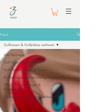
Feed
Golfreisen & Golfplätze weltweit
Alle Beiträge
Golf Grundlagen lernen
Golf Technik Tipps & Tricks
Golfschläger & Ausrüstung im Test
ONOFF Golfschläger &
Erfahrungen
Golfreisen & Golfplätze weltweit