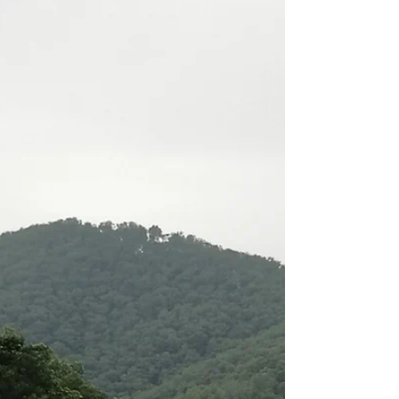
tiefen Austausch, ehrliche Diskussionen und
neue Perspektiven auf den Golfschwung. Für
mich stand von Anfang an fest: Ich möchte
neue Erkenntnisse sammeln, hinterfragen
und genau das mitnehmen, was meinen
Schülern im Training wirklich weiterhilft Tag
1: Viel Wissen, klare A